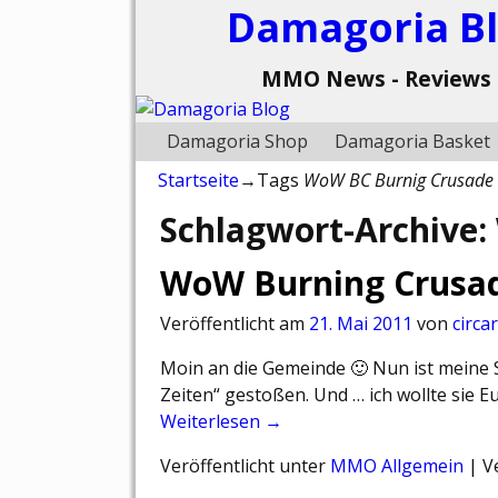
Damagoria B
MMO News - Reviews 
Damagoria Shop
Damagoria Basket
Startseite
→Tags
WoW BC Burnig Crusade
Schlagwort-Archive:
WoW Burning Crusa
Veröffentlicht am
21. Mai 2011
von
circa
Moin an die Gemeinde 🙂 Nun ist meine S
Zeiten“ gestoßen. Und … ich wollte sie 
Weiterlesen →
Veröffentlicht unter
MMO Allgemein
|
V