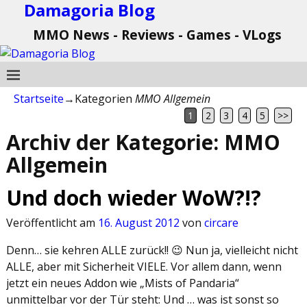
Damagoria Blog
MMO News - Reviews - Games - VLogs
Startseite
→Kategorien
MMO Allgemein
1
2
3
4
5
>>
Archiv der Kategorie:
MMO
Allgemein
Und doch wieder WoW?!?
Veröffentlicht am
16. August 2012
von
circare
Denn… sie kehren ALLE zurück!! 😉 Nun ja, vielleicht nicht
ALLE, aber mit Sicherheit VIELE. Vor allem dann, wenn
jetzt ein neues Addon wie „Mists of Pandaria“
unmittelbar vor der Tür steht: Und … was ist sonst so