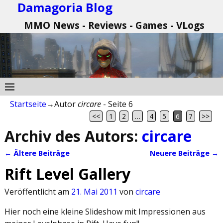
Damagoria Blog
MMO News - Reviews - Games - VLogs
Startseite
→Autor
circare
- Seite 6
<<
1
2
…
4
5
6
7
>>
Archiv des Autors:
circare
←
Ältere Beiträge
Neuere Beiträge
→
Artikelnavigation
Rift Level Gallery
Veröffentlicht am
21. Mai 2011
von
circare
Hier noch eine kleine Slideshow mit Impressionen aus